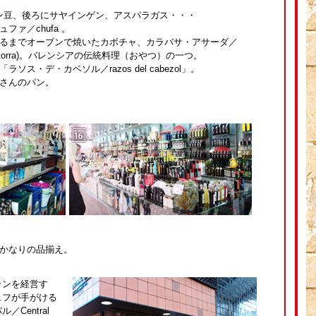
ゲン豆、後ろにサヤインゲン、アスパラガス・・・
ファ／chufa 。
焦げるまでオーブンで焼いたカボチャ、カラバサ・アサーダ／
abassa torra)。バレンシアの伝統料理（おやつ）の一つ。
ソス・デ・カベソル／razos del cabezol」。
屋さんのパン。
。かなりの品揃え。
ランを経営す
ェフが手がける
Central