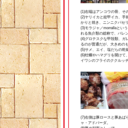
(1)右端はアンコウの骨、
(2)ヤリイカと紋甲イカ、
かりと焼き、ニンニクパセ
(3)モラジャ／morral
れる魚介類の総称で、バレ
(4)グロテスクな甲殻類、ガ
るのが普通だが、大きめの
(5)サメ、エイ、塩だらの
(6)牡蠣やハマグリを開け
イワシのフライのククルッ
(7)右側は豚ロースと豚あ
ャ・アドバーダ。