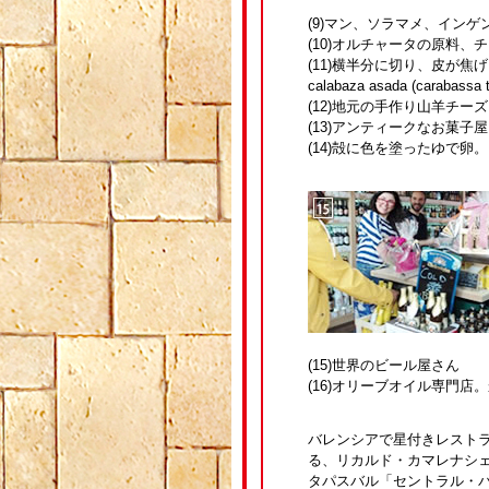
(9)マン、ソラマメ、イン
(10)オルチャータの原料、チュ
(11)横半分に切り、皮が
calabaza asada (car
(12)地元の手作り山羊チーズ「ラ
(13)アンティークなお菓子
(14)殻に色を塗ったゆで卵。
(15)世界のビール屋さん
(16)オリーブオイル専門店
バレンシアで星付きレスト
る、リカルド・カマレナシ
タパスバル「セントラル・バル／