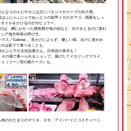
そのとなりのエビやカニは主にパエジャやスープの出汁用。
手前はふにゃふにゃでねっとりの紋甲イカのタマゴ。両面をしっ
リオイルをかけるのがポピュラー。
laというのは、網にかかった雑魚類や魚の頭など、出汁をとるのに使わ
ンシア地方特有の呼び方。
レラス／Galeras 。見かけによらず、優しい味。出汁に使われ
ものは茹でて食べることも。
乾燥がぶら下がる缶詰屋さん。日本語の表示も！
て、その場で食べられるショップ。揚げたてイカリングフライ、
チョ（コーン型の紙ケース）も。
ばら肉のかたまりのマリネ、ロモ・アドバードとコスティージ