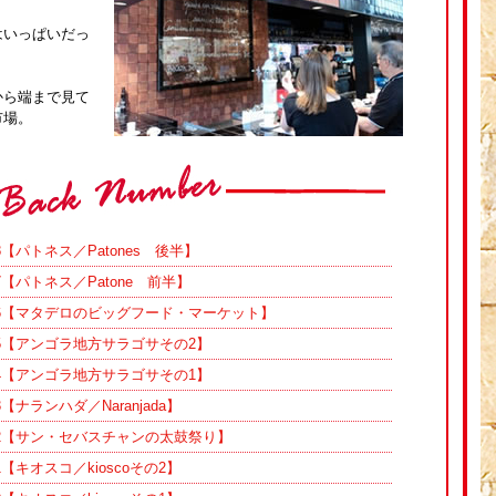
はいっぱいだっ
から端まで見て
市場。
8【パトネス／Patones 後半】
7【パトネス／Patone 前半】
.36【マタデロのビッグフード・マーケット】
.35【アンゴラ地方サラゴサその2】
.34【アンゴラ地方サラゴサその1】
【ナランハダ／Naranjada】
.32【サン・セバスチャンの太鼓祭り】
1【キオスコ／kioscoその2】