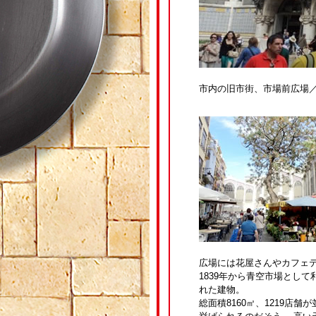
市内の旧市街、市場前広場／Pl
広場には花屋さんやカフェ
1839年から青空市場とし
れた建物。
総面積8160㎡、1219