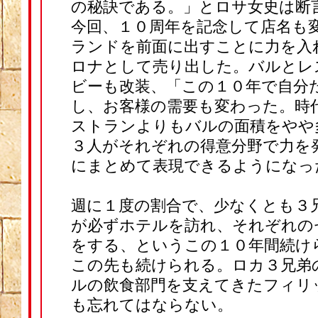
の秘訣である。」とロサ女史は
今回、１０周年を記念して店名も
ランドを前面に出すことに力を入
ロナとして売り出した。バルとレ
ビーも改装、「この１０年で自分
し、お客様の需要も変わった。時
ストランよりもバルの面積をやや
３人がそれぞれの得意分野で力を
にまとめて表現できるようにな
週に１度の割合で、少なくとも３
が必ずホテルを訪れ、それぞれの
をする、というこの１０年間続け
この先も続けられる。ロカ３兄弟
ルの飲食部門を支えてきたフィリ
も忘れてはならない。