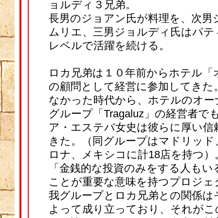
ョルディ３兄弟。
長男のジョアン氏が料理を、次男
ムリエ、三男ジョルディ氏はパテ
レベルで活躍を続ける。
ロカ兄弟は１０年前からホテル「
の顧問として経営に参加してきた
なかった時代から、ホテルのオー
グループ「Tragaluz」の経営者
ア・エステバ女史は彼らに厚い信
きた。（同グループはマドリッド
ロナ、メキシコに計18店を持つ
「金銭的な投資のみをする人もい
ことが重要な意味を持つプロジェ
我グループとロカ兄弟との関係は
よって成り立っており、それがこ