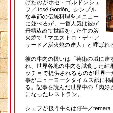
げたのがホセ・ゴルドンシェ
フ／José Gordón。シンプル
な季節の伝統料理をメニュー
に並べるが、一番人気は彼が
丹精込めて世話をした牛の炭
火焼で「マエストロ・デ・ア
サード／炭火焼の達人」と呼ばれ
彼の牛肉の扱いは「芸術の域に達
れ、世界各地の牛肉を試食した結
ッチョで提供されるものが世界一
事がニューヨークタイムス紙に掲
る。記事を読んだ世界中の「肉好
になったレストラン。
シェフが扱う牛肉は仔牛／ternera 、