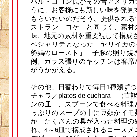
バル・コロン氏がその昔アメリカ
うに、お客様にも新しい味を発見
もらいたいのだそう。提供される
ストラン「コケ」と同じく、素材
味、地元の素材を重要視して構成
ペシャリテとなった「ヤリイカの
勢鶏のロースト」「子豚の照り焼
例。ガラス張りのキッチンは客席
がうかがえる。
その他、日替わりで毎日1種類ず
チャラ／platos de cuchara
ンの皿」、スプーンで食べる料理
っぷりのスープの中に豆類かイモ
か、たくさんの具が入った料理の
れ、4～6皿で構成されるコースメ