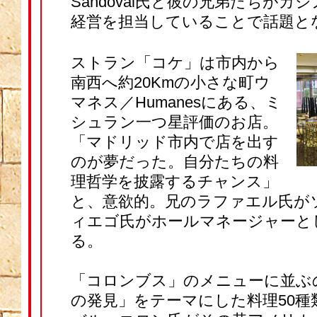
Sandoval氏と彼の兄弟たちがカ
経営を担当していることで話題と
ストラン「コケ」は市内から
南西へ約20Kmの小さな町ウ
マネス／Humanesにある、ミ
シュラン一つ星評価のお店。
「マドリッド市内で店を出す
のが夢だった。自分たちの料
理哲学を披露するチャンス」
と、意欲的。兄のラファエル氏が
ィエゴ氏がホールマネージャーと
る。
「コロンブス」のメニューに並ぶ
の発見」をテーマにした料理50種