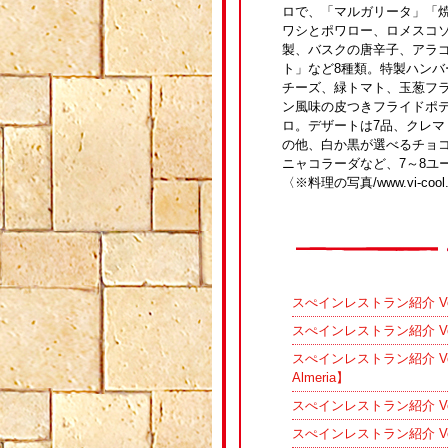
ロで、「マルガリータ」「
ワシとポワロー、ロメスコ
製、バスクの唐辛子、アラ
ト」など8種類。特製ハンバ
チーズ、緑トマト、玉葱フ
ン風味の皮つきフライドポテ
ロ。デザートは7品、クレマ
の他、白か黒が選べるチョ
ニャコラーダなど、7～8ユ
〈※料理の写真/www.vi-coo
スぺインレストラン紹介 Vol.
スぺインレストラン紹介 Vol.43
スぺインレストラン紹介 Vol
Almeria】
スぺインレストラン紹介 Vo
スぺインレストラン紹介 Vo