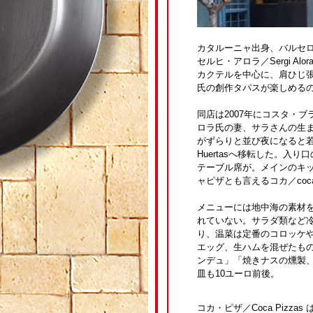
カタルーニャ出身、バルセ
セルヒ・アロラ／Sergi 
カクテルを中心に、肩ひじ
氏の創作タパスが楽しめる
同店は2007年にコスタ・ブ
ロラ氏の妻、サラさんの生ま
がずらりと並び夜になると若者
Huertasへ移転した。
テーブル席が。メインのキ
ャピザとも言えるコカ／co
メニューには地中海の素材
れていない。サラダ類など冷
り、温菜は定番のコロッケ
エッグ、生ハムを混ぜたも
ンデュ」「焼きナスの燻製
皿も10ユーロ前後。
コカ・ピザ／Coca Pizzas