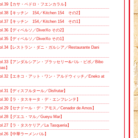
ol.39【カサ・ペドロ・フエンカラル】
38【キッチン 154／Kitchen 154 その2】
37【キッチン 154／Kitchen 154 その1】
.36【ディベルソ／DiverXo その2】
.35【ディベルソ／DiverXo その1】
.34【レストラン・ダニ・ガルシア／Restaurante Dani
ol.33【アンダルシアン・ブラッセリー&バル・ビボ／Bibo
apas】
l.32【エネコ・アット・ワン・アルドウィッチ／Eneko at
.31【ディスフルタール／Disfrutar】
ol.30【ラ・タスキータ・デ・エンフレンテ】
.29【セナドール・デ・アモス／Cenador de Amos】
.28【グエユ・マル／Gueyu Mar】
27【ラ・タスケリア／La Tasqueria】
ol.26【中華ラーメンバル】