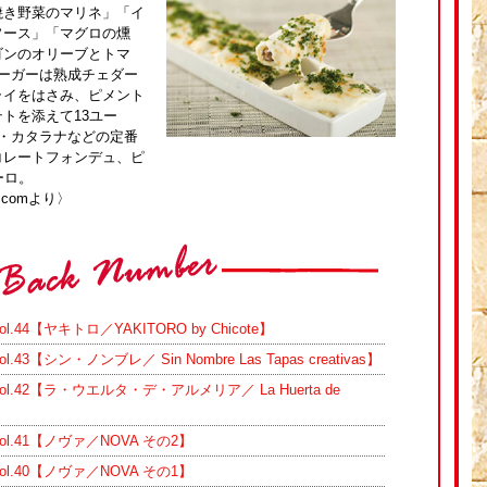
焼き野菜のマリネ」「イ
ソース」「マグロの燻
ゴンのオリーブとトマ
ーガーは熟成チェダー
ライをはさみ、ピメント
トを添えて13ユー
・カタラナなどの定番
コレートフォンデュ、ピ
ーロ。
l.comより〉
44【ヤキトロ／YAKITORO by Chicote】
【シン・ノンブレ／ Sin Nombre Las Tapas creativas】
.42【ラ・ウエルタ・デ・アルメリア／ La Huerta de
l.41【ノヴァ／NOVA その2】
l.40【ノヴァ／NOVA その1】