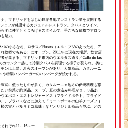
ロナ、マドリッドをはじめ世界各地でレストラン業を展開する
Aloraシェフが経営するカジュアルレストラン。タパスとワイン、
張らずに仲間とくつろげるスタイルで、手ごろな価格でアロラ
のも魅力。
ラバの小さな村、ロサス／Roses（エル・ブジのあった村、ア
れ故郷でもある）にオープン。2011年に現在の場所、飲食店
が集まる、マドリッド市内のウエルタス通り／Calle de las
入り口のカウンター越しで冷製タパスを調理する様子が見られ、奥に
ッチンは上階。炭火のオーブンがあり、人気商品、カタルーニ
ca や特製ハンバーガーのハンバーグが焼かれる。
を豊富に使ったものが多く、カタルーニャ地方の伝統料理も忘
たい前菜が約10品、スープ、豆の煮込み料理が２，３品あ
やウエボス・エストレジャードス（フライドポテト、フライド
の）、ブラバスなどに加えて「ミートボールの山羊チーズフォ
、松の実とバルサミコ風味」などオリジナル商品も並ぶ。どの
 はそれぞれ11～16ユー