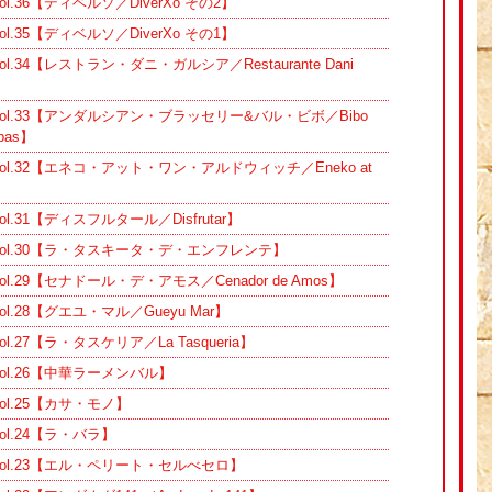
.36【ディベルソ／DiverXo その2】
.35【ディベルソ／DiverXo その1】
.34【レストラン・ダニ・ガルシア／Restaurante Dani
ol.33【アンダルシアン・ブラッセリー&バル・ビボ／Bibo
apas】
l.32【エネコ・アット・ワン・アルドウィッチ／Eneko at
.31【ディスフルタール／Disfrutar】
ol.30【ラ・タスキータ・デ・エンフレンテ】
.29【セナドール・デ・アモス／Cenador de Amos】
.28【グエユ・マル／Gueyu Mar】
27【ラ・タスケリア／La Tasqueria】
ol.26【中華ラーメンバル】
l.25【カサ・モノ】
l.24【ラ・バラ】
ol.23【エル・ペリート・セルべセロ】