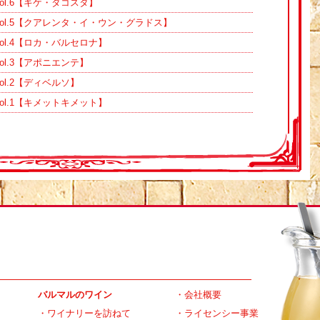
ol.6【キケ・ダコスタ】
ol.5【クアレンタ・イ・ウン・グラドス】
ol.4【ロカ・バルセロナ】
ol.3【アポニエンテ】
l.2【ディベルソ】
ol.1【キメットキメット】
バルマルのワイン
・
会社概要
・
ワイナリーを訪ねて
・
ライセンシー事業