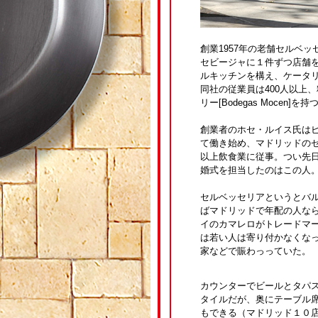
創業1957年の老舗セルベッセ
セビージャに１件ずつ店舗
ルキッチンを構え、ケータ
同社の従業員は400人以上
リー[Bodegas Mocen]を持
創業者のホセ・ルイス氏はビ
て働き始め、マドリッドの
以上飲食業に従事。つい先日
婚式を担当したのはこの
セルベッセリアというとバ
ばマドリッドで年配の人な
イのカマレロがトレードマ
は若い人は寄り付かなくな
家などで賑わっっていた。
カウンターでビールとタパ
タイルだが、奥にテーブル
もできる（マドリッド１０