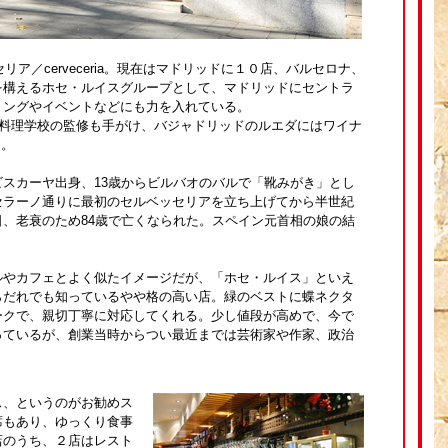
リア／cerveceria。現在はマドリッドに１０店、バルセロナ、
を構えるホセ・ルイスグループとして、マドリッドにセントラ
リングやイベントなどにも力を入れている。
、料理学校の監修も手がけ、バジャドリッドのルエダにはワイナ
つ。
スカーヤ出身、13歳からビルバオのバルで「靴みがき」とし
セラーノ通りに最初のセルベッセリアを立ち上げてから半世紀
、老衰のため84歳で亡くなられた。スペイン元首相の娘の結
人。
ルやカフェとよく似たイメージだが、「ホセ・ルイス」といえ
らだれでも知っているやや格の高い店。緑のベストに蝶ネクタ
ークで、親切丁寧に対応してくれる。少し値段が高めで、今で
っているが、創業当時からつい最近までは芸術家や作家、政治
ス、というのがお勧めス
席もあり、ゆっくり食事
店のうち、２店はレスト