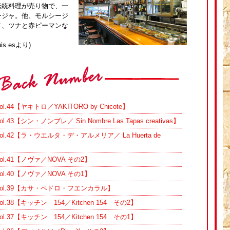
伝統料理が売り物で、一
ージャ。他、モルシージ
イ、ツナと赤ピーマンな
s.esより)
44【ヤキトロ／YAKITORO by Chicote】
【シン・ノンブレ／ Sin Nombre Las Tapas creativas】
.42【ラ・ウエルタ・デ・アルメリア／ La Huerta de
l.41【ノヴァ／NOVA その2】
l.40【ノヴァ／NOVA その1】
ol.39【カサ・ペドロ・フエンカラル】
38【キッチン 154／Kitchen 154 その2】
37【キッチン 154／Kitchen 154 その1】