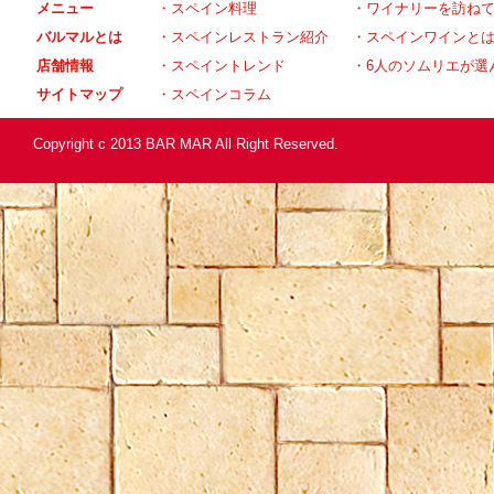
メニュー
・
スペイン料理
・
ワイナリーを訪ね
バルマルとは
・
スペインレストラン紹介
・
スペインワインと
店舗情報
・
スペイントレンド
・
6人のソムリエが選
サイトマップ
・
スペインコラム
Copyright c 2013 BAR MAR All Right Reserved.