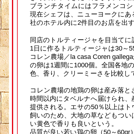
ブランチタイムにはフラメンコシ
現在シェフは、ニューヨークにあ
社のホテル内に2件目のお店を出
同店のトルティージャを目当てに
1日に作るトルティージャは30～
コレン農場／la casa Coren gal
の卵は1週間に1000個。全国各地
色、香り、クリーミーさを比較し
コレン農場の地鶏の卵は産み落とさ
時間以内にタベルナへ届けられ、産
提供される。エサの50％以上はト
飼いのため、大地の草などもつい
い黄色で香りも良いという。
品質が良い若い鶏の卵（50～60g